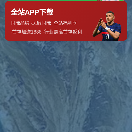
VIP专属座位，价格区间灵活，满足不同预算的球迷需求。球迷可以通
过国际足联官方网站或阿联酋本地授权平台进行购买，操作简单便
捷。需要注意的是，由于
世俱杯门票
需求量巨大，建议球迷尽早下
手，以免错失心仪场次的观赛机会。
此外，阿联酋通讯社特别提醒，购买门票时务必选择正规渠道，避免
落入假票陷阱。官方还提供了多语言服务，确保全球球迷都能顺利完
成购票流程。
阿联酋为何成为世俱杯的理想举办地
阿联酋近年来在国际体育赛事组织方面表现卓越，无论是基础设施还
是服务水平，都堪称世界一流。从迪拜到阿布扎比，多个城市拥有顶
尖球场和完善的交通网络，为球迷提供了极佳的观赛体验。
以2019年世俱杯为例，当时在阿联酋举办的赛事吸引了超过50万名国
际游客，不仅推动了当地旅游业发展，也展现了阿联酋作为全球体育
中心的魅力。此次
2025年世俱杯
选择阿联酋作为举办地，既是对其组
织能力的肯定，也为球迷带来了
舒适与激情并存
的观赛环境。
抢票小贴士 让你的观赛计划更完美