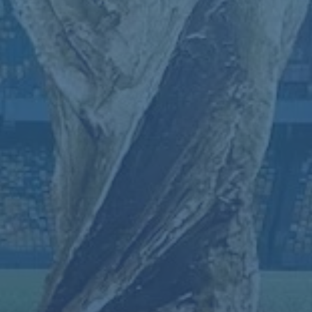
为了帮助球迷顺利购得
世俱杯门票
，以下是一些实用建议：
提前注册账户
：在官方售票平台提前完成注册，确保购票时不因
流程问题耽误时间。
关注热门场次
：如决赛、半决赛等关键比赛往往最先售罄，建议
优先锁定这些场次。
灵活选择座位
：如果预算有限，可以选择性价比更高的普通座
位，依然能感受到现场氛围。
以一位中国球迷的经历为例，小李去年通过提前关注世俱杯官网动
态，成功抢到了决赛门票，不仅见证了心仪球队夺冠，还在阿联酋度
过了一段难忘的旅行时光。他的经验告诉我们，
早准备早行动
是抢票
的关键。
赛事亮点前瞻 不容错过的精彩对决
2025年世俱杯的参赛队伍尚未完全确定，但可以预见的是，欧洲冠军
联赛的胜者、南美解放者杯冠军等豪门球队将悉数登场。想象一下，
当
梅西或姆巴佩
领衔的球队与南美劲旅狭路相逢，球场上的火花将多
么令人期待！此外，新增的赛制让更多中小俱乐部有机会挑战传统豪