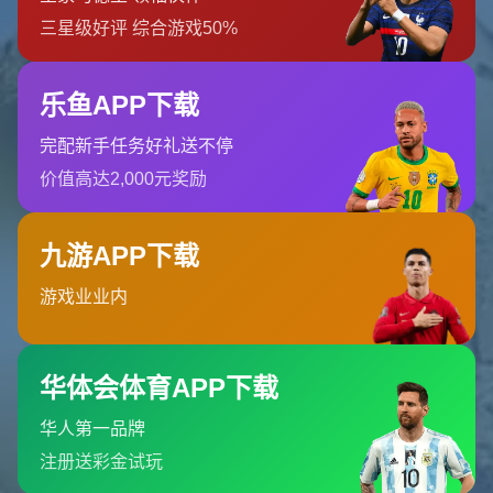
技水平的舞台。无论是现场感受球场热血，还是通过屏幕关注赛事动
态，现在就是抢票的最佳时机！本文将为你详细解析本次门票销售的
亮点和相关信息，助你不错过这场足球盛事。
新一轮门票销售的背景和意义
据阿联酋通讯社最新报道，2025年世俱杯将在阿联酋多个现代化球场
举行，预计吸引来自世界各地的数十万球迷。作为国际足联旗下最重
要的俱乐部赛事之一，世俱杯汇聚了各大洲的冠军球队，比赛的激烈
程度和观赏性不言而喻。此次
门票销售
的开启，标志着赛事筹备进入
关键阶段，也为球迷提供了近距离接触偶像球队的机会。
值得一提的是，本次世俱杯在赛制上进行了创新，参赛队伍数量增
加，比赛场次更多，球迷将有更多机会见证历史性对决。因此，
2025
年世俱杯门票
一经开售便引发热潮，首批票源迅速售罄，新一轮销售
的启动无疑是球迷的福音。
门票销售的具体信息和购买渠道
根据官方消息，本次门票销售覆盖多种票种，包括单场票、套票以及