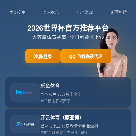
新闻中心
NEWS