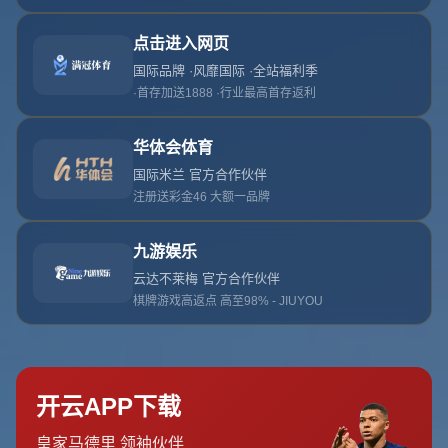
返回列表
2025年世俱杯门票开启新一轮销售
｜ 阿联酋通讯社（2025年世俱杯门
票新一轮发售启动 ｜ 阿联酋通讯
社）
发布时间：2026-08-08T05:59:39+08:00 信息来源：世俱杯2025 浏览次数：
2025年世俱杯门票开启新一轮销售-阿联酋通讯社
引言：全球足球盛宴即将来临 你准备好了吗
足球迷们，振奋人心的消息来了！2025年世俱杯门票已正式开启新一
轮销售，这场汇聚全球顶尖俱乐部的足球盛宴即将在阿联酋上演。作
为足球世界的年度焦点，世俱杯不仅是球迷的狂欢，更是展示顶级竞