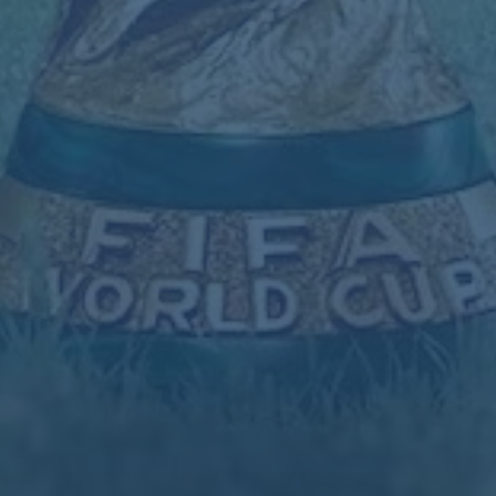
强，爆冷的可能性大大增加，比赛悬念十足。
对于球迷而言，购买
2025年世俱杯门票
不仅仅是买一张入场券，更是
参与一场全球足球文化的狂欢。无论是支持自己的主队，还是单纯享
受比赛的激情，这都是一个不容错过的机会。
上一篇：安帅或季末离任劳尔or索拉里带皇马参加世俱杯？
下一篇：2025亚足联中国女子五人制足球亚洲杯决赛开幕（亚洲女足
五人制烽火燃起：2025桂冠角逐，中国揭幕！）
世俱杯2025
地址：
安徽省淮南市潘集区架河镇
邮箱：admin@tvsjb.com
友情链接