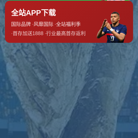
来，中国在体育设施建设、赛事组织运营以及足球运动推广方面取得
了显著成就。能够成功申办并举办如此高规格的亚洲杯决赛，不仅体
现了亚足联对中国办赛能力的信任，也为中国
进一步推动女子五人制
足球运动的发展
提供了绝佳契机。从现代化的比赛场馆到周到的后勤
保障，从浓厚的足球氛围营造到高效的赛事组织协调，中国将力求为
所有参赛队伍、官员、媒体和球迷提供一流的赛事体验。这对于提升
中国在亚洲乃至世界体坛的影响力，具有积极的意义。
决赛开幕 万众期待的瞬间
“
决赛开幕
”这四个字，本身就充满了仪式感和期待感。它不仅仅是
一个简单的时间节点，更是一个情感的引爆点。当开幕式上的灯光亮
起，当参赛队伍昂首步入赛场，当国歌庄严奏响，所有人的目光都将
聚焦于此。这不仅仅是一场足球比赛的开始，更是一次文化交流的盛
会，一次体育精神的传递。我们可以预见，届时赛场内外将充满
球迷
们
的热情呐喊和助威，社交媒体上关于赛事的讨论也将达到高潮。大
家关注的焦点，不仅在于哪支球队能够最终捧起
冠军
奖杯，更在于整
个决赛过程所展现出的竞技之美和拼搏精神。