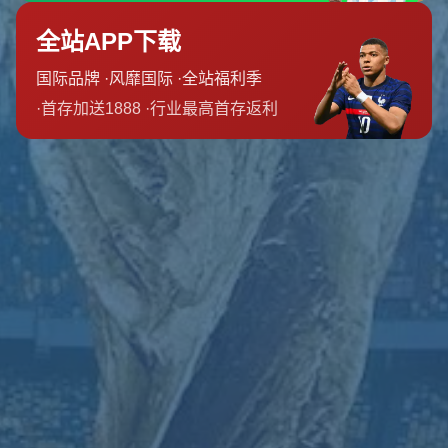
哪两支球队最终会师决赛，相信都会为球迷奉献一场视觉盛宴。
案例分析：揭幕战的历史意义
回顾历届世俱杯，揭幕战往往是赛事风向标。以2020年世俱杯为例，
揭幕战中东道主球队阿尔杜海勒对阵奥克兰城的比赛，虽然实力悬
殊，但奥克兰城凭借顽强防守将比赛拖入加时赛，展现了小球队的斗
志。这也启示我们，
揭幕战的结果往往出人意料
。今年的迈阿密国际
与开罗国民实力接近，比赛结果难以预测，但可以肯定的是，这场比
赛将为后续赛程增添更多话题性。
赛程亮点：7月14日决赛成焦点
随着赛事推进，
7月14日的决赛
无疑是所有球迷最期待的时刻。无论是
传统豪门还是黑马球队，最终站在决赛舞台上的两支队伍，都将为了
世俱杯冠军的荣誉全力以赴。决赛不仅是技术的较量，更是心理的博
弈。近年来，世俱杯决赛频频出现点球大战的戏剧性场面，这也让今
年的决赛悬念倍增。