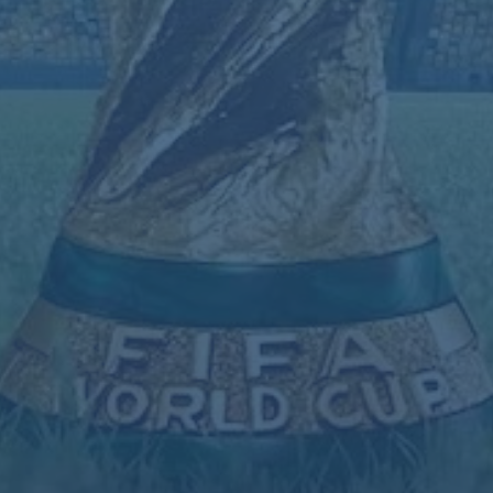
总结赛程安排与期待
从揭幕战的
迈阿密国际对阵开罗国民
，到小组赛的激烈对抗，再到7月
14日的最终决战，本届世俱杯的赛程设计紧凑而充满看点。每一场比
赛都可能诞生新的传奇，每一支球队都有机会书写历史。作为球迷，
我们不仅期待梅西等巨星的表现，也希望看到更多黑马球队的逆袭。
让我们一起锁定赛程，共同见证这场足球盛宴的每一个精彩瞬间！
上一篇：2025年ITTF澳门单打世界杯：中国乒乓球队赛程及赛果
下一篇：2025年国际足联俱乐部世界杯-世俱杯-全球年度顶级盛宴。
世俱杯2025
地址：
安徽省淮南市潘集区架河镇
邮箱：admin@tvsjb.com