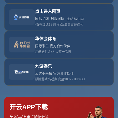
返回列表
2025年国际足联俱乐部世界杯-世俱
杯-全球年度顶级盛宴。
发布时间：2026-08-08T05:59:40+08:00 信息来源：世俱杯2025 浏览次数：
2025年国际足联俱乐部世界杯-世俱杯-全球年度顶级盛宴
足球世界即将迎来一场前所未有的变革与狂欢！万众瞩目的
2025
年国际足联俱乐部世界杯
（FIFA Club World Cup™），正以其全新的
姿态，预告着一场真正的
全球年度顶级盛宴
。这不仅仅是一届普通的
世俱杯
，更是一次俱乐部足球格局的重塑，一次将全球最顶尖俱乐部
力量汇聚一堂的巅峰对决。告别过往，迎接未来，让我们一同揭开这
场足球盛事的神秘面纱。
一、全新纪元 32强逐鹿全球荣耀