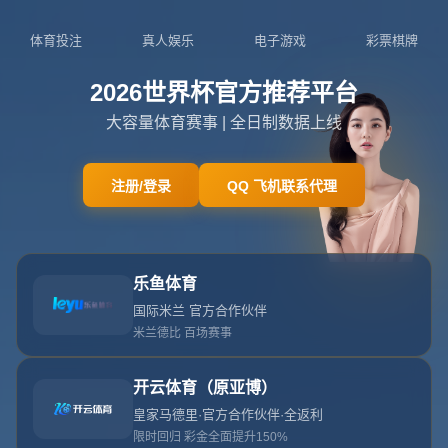
新闻中心
NEWS