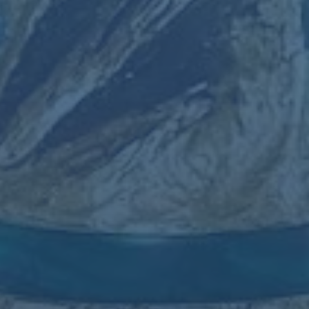
球队在最后15分钟的表现，如果一支队伍在末段经常丢球，就可能存在体
境中，这类隐形问题很容易在外围投注中放大风险。
容完整度和伤停情况，都难以称得上全面。世界杯外围投注中，一名关键
量，也可能导致防守反抢效率下降，从而整体降低比赛掌控力。
和前腰缺阵，通常会直接影响球队的得分能力；防守型中场和中后卫的缺
缺阵，那球队的防线默契和站位体系很可能短时间内难以修复，这对外围
员的状态。名义上阵容齐整，但刚刚伤愈的主力是否能打满全场、是否恢
容，真正上场时却隐含体能或状态问题。这就要求在赛前关注教练发布会