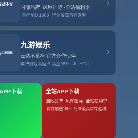
返回列表
方法
实状态，从而找到更有价值的下注方向。很多
中保持理性和清醒，就必须掌握一套评估球队