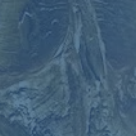
得出偏差结论。世界杯外围投注中，更关键的是时间维度和赛事背景。例
病累积等问题。在分析时，应同时关注球队的长期成绩曲线和最近阶段的
场比赛划分为不同类型，比如友谊赛、预选赛、大赛正赛，再看在不同比
正式比赛中则战斗力爆棚。如果只看总战绩而不区分比赛性质，很容易低
世界杯赛制相似的赛事表现上，比如洲际杯、洲际预选赛等。
是背后的攻防数据。对于习惯进行世界杯外围投注的玩家来说，深入分析
胜，但如果其射门转化率异常高、对手防守能力偏弱，或多次受益于点球
标。其一是场均射门数和射正数，由此可以判断球队是否拥有足够的进攻
数据源中并不容易找到完整统计，但主流分析网站会给出大致估算，这对