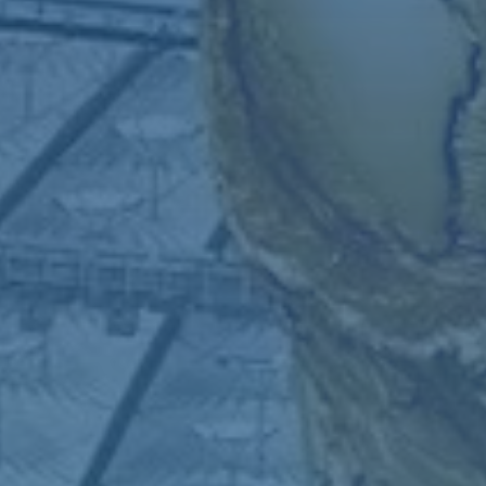
整体战绩与时间维度的双重分析
评估球队状态时，一味看总战绩很容易
小到最近十场，就可能暴露出进攻疲软、伤
具体方法上，可以将球队最近十到十五
于轮换演练阵容，结果数据表现一般，但在
投注中，更建议把权重放在高强度比赛和与
攻防数据与隐性状态指标
球队状态并不仅是胜负结果，更重要的
在“虚假强势”。例如，一支球队可能近期连
疑。
在攻防层面，可以重点关注几个实用指
数据以及对手的预期失球，虽然在某些普通