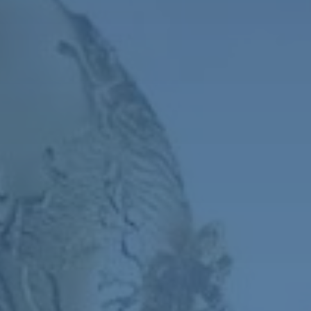
中后场与锋线之间的联动常常被质疑“上下两
，而成为主导节奏与空间转换的发动机；边后
变化，使得巴黎在关键比赛中不再依赖零散灵
支球队的足球语言。
调整。面对法甲普遍深度防守、对抗强度高的
形成“有目的的控球”。这种模式在多场欧冠
打出一到两脚就直达禁区的快速配合。控球并