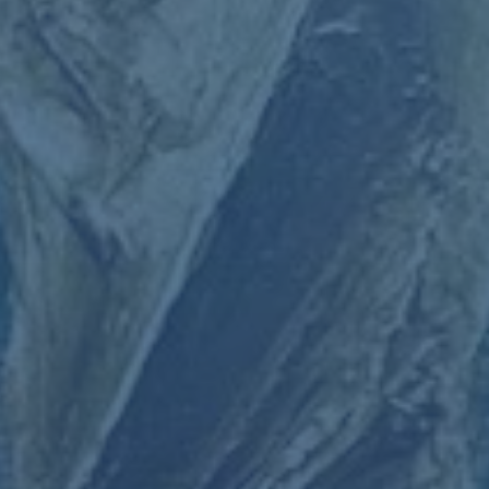
招来争议，却逐渐在赛季推进中显出效果——年轻球员获得稳定成长空间
时提到“更衣室管理与团队塑造能力”这一点，实际上就是对恩里克长期坚持
客场面对高压逼抢型对手时，出人意料地选择让部分技术型中场替补，改
，巴黎在高压环境下成功抵消了对手前场的围抢，通过大量中场对抗和反
里克在中场某一时间点的人员调整，他提前预判体能节点，果断换上替补
全年数据和录像时极为看重的“隐性指标”，也是他从候选名单中脱颖而
练往往和冠军数量直接挂钩，但从近年的评选逻辑来看，冠军只是必要条件
的，是在压力极大的环境中仍坚持长期主义思维：在转会市场上，他配合
和年轻球员使用上，他不满足于“垃圾时间出场”，而是把年轻人放入关键
耀眼，却直接决定了俱乐部未来三到五年的发展轨迹。2025这座最佳