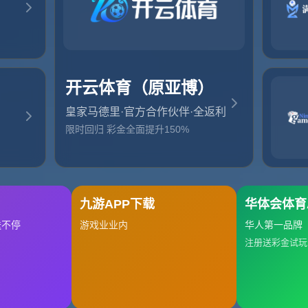
新闻中心
NEWS
巴黎主帅恩里克当选2025FIFA年度最佳
发布时间：2026-08-07T05:59:42+08:00 信息来源：世俱杯2025 浏览次数：
终得主被念出“路易斯 恩里克”时，镜头对准的不仅仅是巴黎圣日耳曼的主
问题——为什么在群星璀璨的教练群体中，偏偏是这位在巴黎执教时间并
对战术革新与更衣室管理的一次系统背书。也正“官方 巴黎主帅恩里克当选