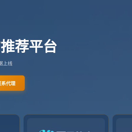
首页
关于