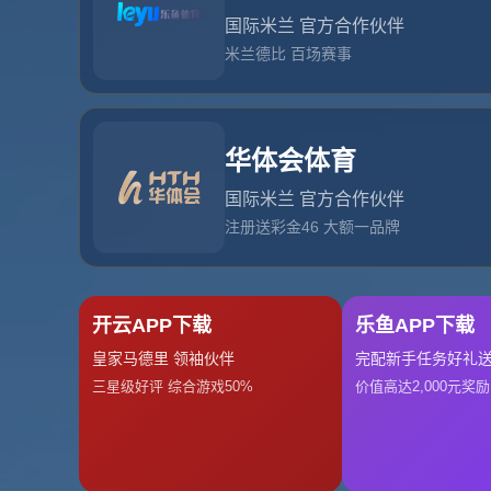
青春赛场 梦想启航——2021年全国青
当哨声第一次在绿茵场上回荡时 很多人的
集体的成人礼 在看台上 有家长满怀期待地
看似普通的草坪上 正孕育着下一批中国足球