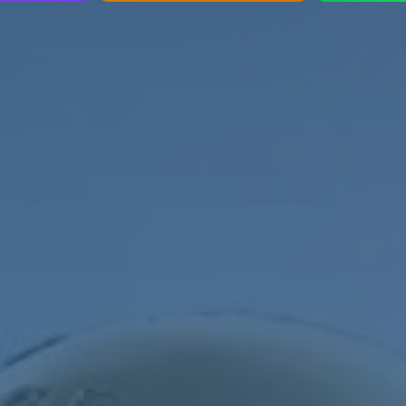
意义
少年足球体系中的“中轴赛事” 其中男子U17组尤其关键 处在从青训梯
战检验 它一方面检验俱乐部青训中心和各地足校多年来的培养成果 另一方面
影响他们是否能进入中超预备队 中甲俱乐部梯队甚至是国青集训名单 可以说 