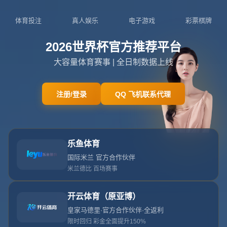
新闻中心
NEWS