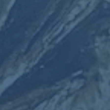
校正战术思路确保进攻端不再依赖单一套路
拜合拉木和王钰栋的先后建功实际上为球队提供了一个良好的样
本前者通过跑位与冲击力打开空间后者通过中路渗透与远射能力完成
终结两人从不同位置为同一目标发力共同构成了这场2比1的胜利基石
当更多球员意识到只要敢于前插敢于承担就有可能成为改变比赛的人
时中国队的整体进攻层次才会更加立体
从一场2比1出发看中国足球的心态调整
长期以来中国队在面对此类对手时经常背负沉重包袱外界往往用
必须大胜必须零封的标准来衡量表现但足球本身具有偶然性与复杂性
真正重要的不是比分是否足够耀眼而是球队在不同类型比赛中是否稳
步积累经验这场2比1战胜东帝汶队的比赛之所以值得被反复讨论在于
它兼具了困难情境与正向结果既看到了问题也收获了信心