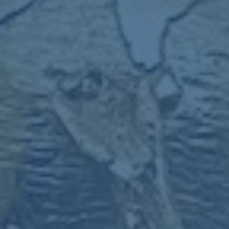
拜合拉木的进球不仅仅是比分改变
拜合拉木的进球给这场胜利奠定基础他在前场的跑位与拿球能力
体现出一种与年龄并不完全相符的成熟度当队友送出直塞他从边路斜
插内切的那一刻就已经把自己放在了对方后卫身后那条最难防守的线
路上面对门将时他选择的是冷静推射而非盲目大力轰门这一脚看似平
常却传递出一个重要信号中国队需要的不只是情绪化的激情还需要在
关键节点上能够用理性与技术完成解决问题的终端球员
从战术层面看拜合拉木的存在让中国队在进攻端拥有了更好的纵
深他多次利用自己的启动速度拉扯对方后防线在无球状态下不断通过
斜向跑位为队友创造传球通道这些细节并不总是会出现在集锦里却直
接决定了中国队能否在东帝汶队密集防守中找到空档当他用进球回报