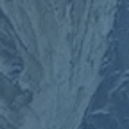
从这个角度看这场2比1的比赛结果比一场毫无波澜的大胜更有价
值对方的高压逼抢迫使中国队在后场组织与中前场衔接上做出更精细
的调整拜合拉木与王钰栋的进球某种意义上就是在这种高压环境下寻
找解决方案的产物在对抗中找到赢球方法而不是在顺风中堆积数据这
才是球队成长更需要的过程
青春球员的自信构建案例分析
以拜合拉木为例在此前一些比赛中他也曾浪费机会甚至在舆论中
被质疑临门一脚的稳定性但教练组仍然给予出场时间这本身就是一种
信任机制的搭建而他用这场对东帝汶队的进球进行回应则是把外界质
疑转化为动力的典型案例当一名年轻球员在关键战中能在压力环境下
完成射门选择并取得进球他的自信往往会实现“跳档式”提升这比任何场
外的鼓励都更具实质意义
再看王钰栋他所在的位置在场上天生属于“风口浪尖”传球失误容易
被放大防守不到位也会直接受到批评但他选择在中路主动压上通过一
脚远射或禁区前沿的果断打门来改变比分这种行为模式可以视为责任
感的外化他不再仅是推进球权的中转站而是主动承担影响比赛走向的