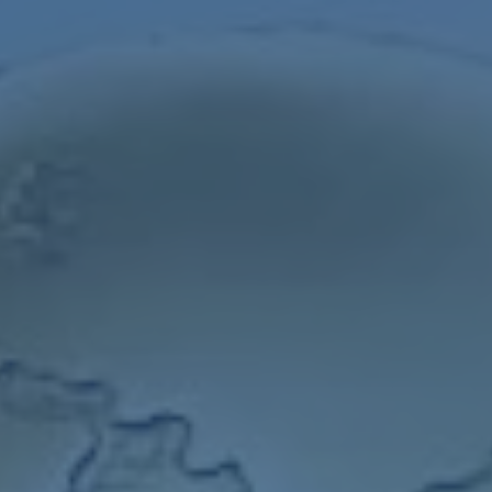
先更是一种气质上的塑造让年轻球员在真正的对抗中完成一次心理层
面的成长