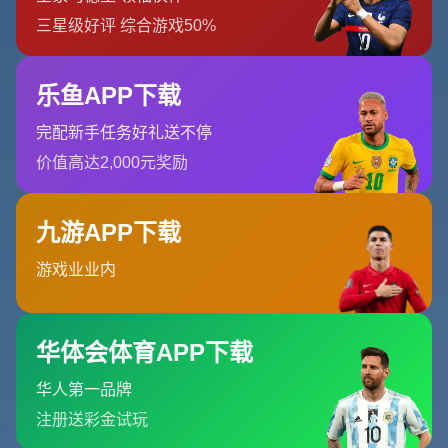
自我定义
青年风暴与都匀赛区的赛程背景
都匀赛区之所以引人关注 一方面在于这里聚集了多支以年轻球员
为班底的球队 另一方面则是赛制本身的高密度与高压力 小组赛阶段赛
程紧凑 休整时间有限 队伍不仅要在战术层面应对对手的变化 更要在
体能和心理层面完成一轮又一轮的考验 在这样的背景下 深圳青年人五
战全胜的战绩显得格外耀眼 而上海同济依靠进球数优势惊险晋级 则从
另一个角度呈现了足球赛场上“一球之差 改写命运”的残酷与魅力
深圳青年人 五战全胜背后的体系与底气