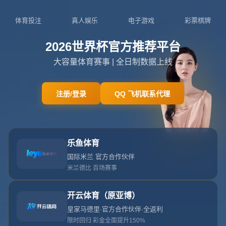
新闻中心
NEWS