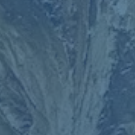
球和进球数争最后名额”起到了决定性作用
从风险管理角度看 上海同济的路线并不适合所有球队 但在都匀赛
区高强度对决的环境下 他们用自己的方式证明 在竞争激烈且排名胶着
的情况下 主动争取更多进球 有时比被动守住微弱优势更接近晋级的本
质 因为规则从来都不是只看“有没有输” 而是从更多维度评估一支球队
的综合表现
两种晋级方式背后 折射出的青年球队成长命题
把深圳青年人和上海同济的表现放在一起 很容易形成一种对比 深
圳青年人像一支早早建立了稳固框架的青年军 在体系里成长 在纪律中
开花 上海同济则更像一支敢于赌博进攻的挑战者 在边缘线上寻找破局
空间 这种对比恰好折射出当前青年球队在培养路径上的两种典型选择
一种强调整体秩序 把“不犯错”放在首位 另一种强调个体张力 允许在对
抗中通过冒险来换取突破
从结果来看 两种选择都获得了阶段性成功 一支靠五战全胜领衔赛
区 一支靠进球数占优惊险入围 但如果从长远发展视角审视 这两条路
对中国足球未来的意义各有侧重 深圳青年人的优势在于可以向职业化