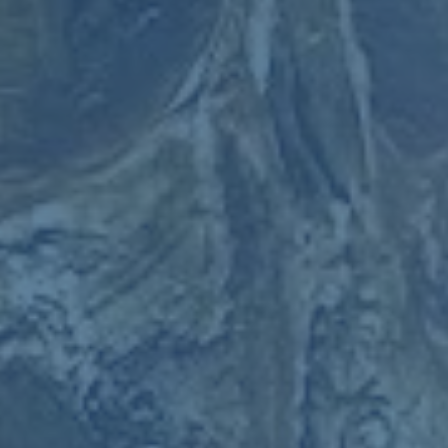
与深圳青年人的稳扎稳打不同 上海同济在都匀赛区留下的是一条
极具戏剧性的晋级轨迹 他们并没有用“五战全胜”这样的整洁战绩赢得
小组榜首 却依靠总进球数的优势在积分相同的多队竞争中压线过关 这
是一种截然不同的生存逻辑——与其说他们依靠的是稳定 不如说是攻
击倾向与冒险精神
从比赛内容上看 上海同济并不回避对攻局面 进攻端经常投入大量
兵力 边路起速 中路包抄 二线跟进 三种进攻线路交替使用 很多次在比
分仍然胶着时 他们依旧保持着向前的姿态 这种思路在防守转换中必然
留下巨大身后空间 但恰恰是这种“宁可多进也不轻易收手”的取向 让上
海同济在多场关键对决中攻入了宝贵进球 为最终的进球数占优埋下伏
笔
一个典型的案例是在对阵同组直接竞争对手的比赛中 上海同济在
一度落后的情况下 不选择保守守住小分差 而是连续调整前场站位 将
边锋推得更加靠里 在肋部区域制造反复冲击 最终他们不仅扳平比分
还在终场前抓住对手体能下降的间隙打进一粒反超球 这场胜利不仅改
变了当轮积分形势 也直接提升了他们的小组总进球数 对后续“以净胜