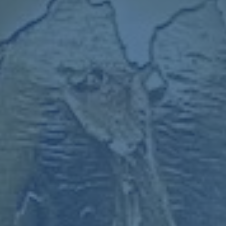
从战术风格看 深圳青年人并非一味追求华丽进攻 反而是通过高效
逼抢 快速转移以及相对克制的控球来掌控比赛节奏 比如在对阵同样以
速度见长的对手时 他们主动收缩防线 压缩中场空间 利用前场两到三
人的小范围配合完成反击 这类选择体现的是一种成熟的判断——与其
在场面上博得掌声 不如在结果上收获积分 对于一支年轻球队来说 这
种对“赢球方式”的理性选择本身 就是一种难得的成长
值得注意的是 深圳青年人在都匀赛区的五场比赛 体现出了一种从
容的阶段性控制 很少出现前二十分钟的盲目猛攻或者最后十分钟的集
体慌乱 教练组在换人节奏上也相当讲究 通常会在下半场中段通过轮换
保持前场压迫力度 同时保护核心球员体能 这也是他们能够在密集赛程
中保持五战全胜的重要原因 可以说 这支深圳青年人用一场场胜利告诉
外界 青年队也可以拥有成熟体系 而不仅仅是“朝气”和“冲劲”
上海同济 以进球数占优惊险入围的另一种成功路径