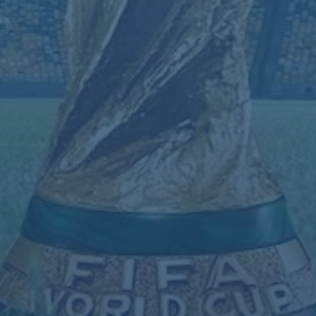
友组团观赛，共同分享激动人心的时刻。
六：赛事背后的文化与经济价值
这些
国际赛事
不仅是竞技的舞台，更是文化交流与经济发展的助推
器。以
世界田径锦标赛
为例，举办城市东京将迎来大量游客，带动当
地旅游和餐饮业发展。同时，赛事转播权和赞助商的投入也将为体育
产业注入活力。这种多赢的局面，正是国际赛事魅力的体现。
上一篇：“全民足球”不停息 期待上海再见——2018“我爱足球”中国足
球民间争霸赛北二赛区圆满结束
下一篇：2025国际足联世俱杯冠军奖杯发布 - 浙江省体育局（“2025
国际足联世俱杯冠军奖杯亮相浙江 - 浙江省体育局”）
世俱杯2025