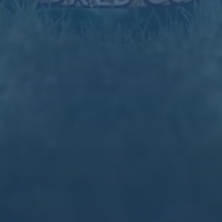
地址：
安徽省淮南市潘集区架河镇
邮箱：admin@tvsjb.com
友情链接
客服热线(服务时间：9:00-18:00)
0871-8143300
扫一扫，关注公众号
Copyright 2024
世俱杯-世俱杯赛程-世俱杯2025-世俱杯入口
All
Rights by
世俱杯2025