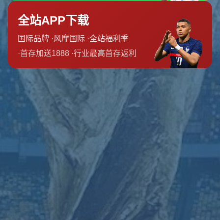
虽然冠军奖金高达
1.25亿美元
，但新世俱杯对其他参赛队伍同样慷
慨。即使未能夺冠，进入淘汰赛的球队也能分得数千万美元的奖励，
而小组赛阶段的队伍也有不菲的参与奖金。这种分配机制确保了每支
参赛队伍都能“满载而归”，进一步提升了赛事的吸引力。以欧洲豪门为
例，像皇马、曼城这样的球队不仅能通过比赛提升品牌价值，还能借
此获得巨额经济回报，可谓名利双收。
案例分析：新世俱杯对中小俱乐部的意义
对于中小型俱乐部而言，新世俱杯的巨额奖金更像是一次“改变命运”的
机会。以南美洲或非洲的俱乐部为例，平日里他们的预算可能仅为欧
洲豪门的一个零头，但如果能通过资格赛晋级新世俱杯，哪怕只拿到
基础奖金，也足以改善俱乐部的财务状况，甚至用于青训和基础设施
建设。这样的案例并非空想，类似的情况在传统世俱杯中已有先例，
新赛制的高额奖励只会让这种效应更加显著。
赛事影响：足球格局或将重塑
新世俱杯的“壕气”不仅体现在奖金上，更在于它对全球足球格局的潜在
影响。巨额奖励可能吸引更多俱乐部加大投入，进而提升整体竞技水