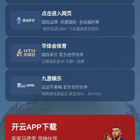
返回列表
10亿美元奖金池、冠军或得1.25亿，
新世俱杯有多“壕”
发布时间：2026-08-08T05:59:40+08:00 信息来源：世俱杯2025 浏览次数：
10亿美元奖金池冠军或得1.25亿新世俱杯有多壕
引言：足球世界的“金钱盛宴”来袭
想象一下，一项足球赛事的总奖金池高达
10亿美元
，冠军队伍独揽
1.25亿美元
的巨额奖励，这样的数字足以让任何俱乐部心动！这就是
全新改制后的世俱杯（新世俱杯）带来的震撼。作为国际足联打造的
顶级俱乐部赛事，新世俱杯不仅是对球技的考验，更是一场名副其实
的“金钱盛宴”。那么，这项赛事究竟有多“壕”？让我们一探究竟，揭开
它背后的惊人魅力！