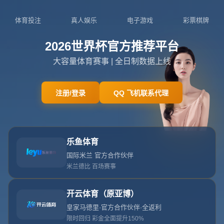
新闻中心
NEWS