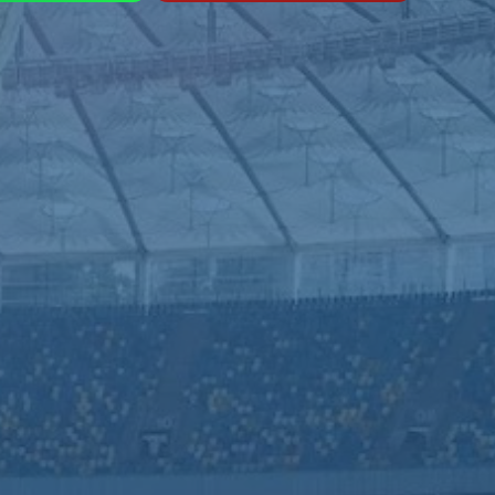
是，FIFA在选择过程中综合考虑了基础设
举办地的硬件和软件条件提出了更高的要求。
及住宿条件。此外，举办地的
足球文化
和
球迷
，其在2020年世俱杯期间展现了世界级的赛
备丰富赛事经验的地区。
俱乐部有机会参与竞争。
球迷们将见证更多顶
更多的商业机会。从门票销售到旅游业发展，
重要媒介。无论举办地最终落户何处，这一赛