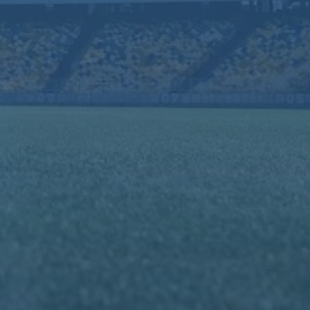
获得举办权，将极大提升其在国际足坛的地
还通过完善的安保措施和热情的服务赢得了参
论最终举办地为何处，FIFA都将确保赛事的
迷的心。而对于足球爱好者来说，这不仅是一