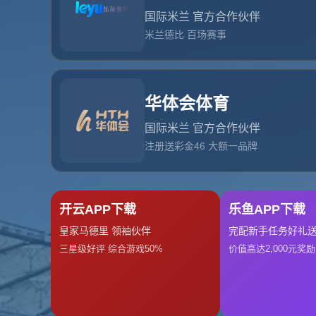
2025国际
2025国际足联FIFA世俱杯举办地已经确
引言：全球足球盛事的新篇章即将开启
足球迷们翘首以盼的
2025国际足联世俱杯
终
（FIFA）正式公布了这一激动人心的决定