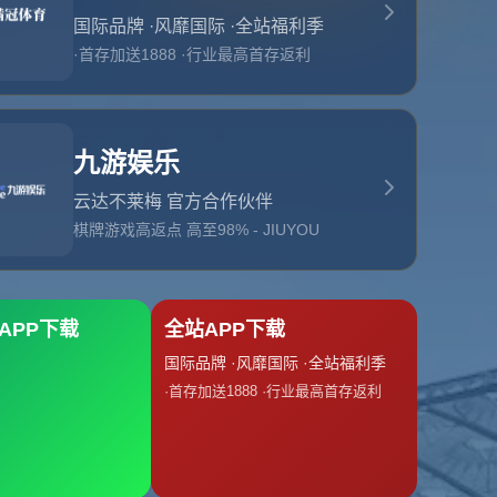
返回列表
29日 ...
备受关注。就在9月29日，国际足联
您揭晓答案，并深入探讨这一决定背后的意义