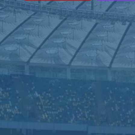
和影响。
举办地揭晓：全新舞台蓄势待发
根据FIFA官方消息，
2025年世俱杯
的举办地
施、球迷基础以及赛事组织能力等多个因素
无论最终花落谁家，这一决定都将为当地带
为何选择这一举办地：决策背后的考量
FIFA在选择世俱杯举办地时，始终秉持公平
热情
也至关重要。以往的世俱杯多在亚洲和中
事组织能力，为2022年世界杯的成功举办
新赛制下的世俱杯：期待更多精彩
2025年
国际足联世俱杯
最大的亮点莫过于全
级对决
，例如欧洲豪门与南美劲旅之间的梦
世俱杯无疑将成为当地经济的一大助推器。
对全球足球的影响：连接世界的桥梁
世俱杯作为连接各大洲足球文化的平台，其