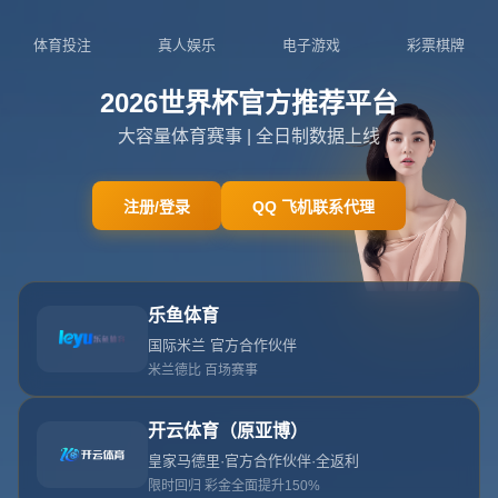
新闻中心
NEWS