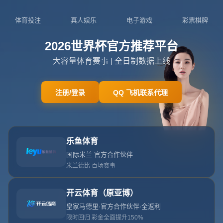
新闻中心
NEWS