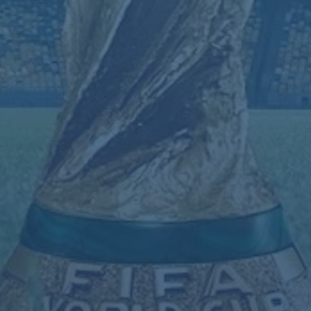
合作，建立球员交流通道，提升本土球员的视野和能力。此外，联赛
管理层也应加强顶层设计，推动俱乐部间的公平竞争，避免资源过度
集中于少数球队。
结语前的思考：路在脚下
沙特足球的成功为中超提供了一面镜子，照出了差距，也指明了方
向。中超的未来发展，需要在学习先进经验的同时，找到符合自身国
情和联赛特点的路径。只有这样，才能在未来的亚冠赛场上，与沙特
等强队一较高下，重拾昔日的荣光。
上一篇：2025年世界球会杯抽签揭晓曼市和尤文图斯同组（2025年世
界球会杯分组出炉：曼城与尤文图斯狭路相逢）
下一篇：今年也将寻找挂上政府认证GD(Good Design)标志的优秀
（今年继续追寻政府认证GD(Good Design)标志的卓越设计）
世俱杯2025