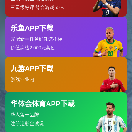
身的应对之策。
沙特足球的成功密码
沙特足球近年来在亚冠赛场上的表现堪称惊艳。无论是俱乐部层面的
资金投入，还是国家层面的战略规划，沙特都展现了强大的执行力。
以利雅得新月为例，这支球队不仅拥有顶级外援，还在青训体系上投
入巨大，确保了人才的持续输出。
他们的成功并非偶然，而是系统性
改革的成果
。此外，沙特联赛通过吸引世界级球星加盟，提升了整体
竞争力，这种“以赛代练”的模式让本土球员在高水平对抗中快速成长。
这种内外结合的发展思路，值得中超深思
。
中超的困境与反思
反观中超，近年来在亚冠赛场上的表现持续低迷，背后原因复杂而深
刻。一方面，俱乐部普遍面临资金压力，部分球队甚至难以维持正常
运营，
外援质量和数量的下降直接影响了竞争力
。另一方面，青训体
系的薄弱让本土球员难以接班，人才断层问题日益严重。以山东泰山