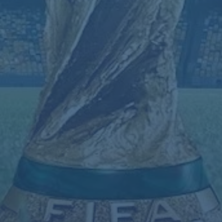
抽签背后的期待：竞技与环保的双重焦点
随着抽签日期的临近，球迷们不仅关心自己支持的球队会遭遇哪些对
手，也开始关注赛事在环保领域的表现。抽签结果将直接影响比赛的
激烈程度，而环保措施的落实则决定了这项赛事能否真正成为
可持续
发展的典范
。可以说，新版世俱杯的前景不仅仅体现在球场上的胜
负，更在于它如何通过足球这一全球语言，传递出对地球未来的关
怀。
在未来几周内，抽签结果将逐步揭晓，而关于环保举措的更多细节也
将浮出水面。无论是竞技层面的突破，还是环保理念的践行，新版世
俱杯都值得我们持续关注。
上一篇：世俱杯赛程2025： 国际足联俱乐部世界杯-世俱杯官网
下一篇：中国体操世界杯分站赛亮丽收官，周雅琴与杨凡予双双斩获
...（中国体操世界杯分站赛完美落幕，周雅琴杨凡予双双夺魁）