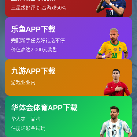
新版世俱杯：赛制革新与前景展望
新版世俱杯的改革无疑是近年来足球界的一大亮点。相比传统赛制，
新的世俱杯扩军至32支球队，比赛周期调整为每四年一届，旨在提升
赛事的全球影响力和观赏性。抽签环节作为赛事启动的重要节点，不
仅决定各队分组，也为球迷们提前点燃了期待的火花。
从前景来看，新版世俱杯有望成为连接各大洲足球文化的桥梁。例
如，南美和欧洲的传统强队将与亚洲、非洲的新兴力量同台竞技，这
种多元化的对决无疑会带来更多惊喜。然而，扩军也意味着赛事组织
难度增加，如何确保比赛质量和公平性将成为国际足联亟需解决的问
题。
环保理念融入：世俱杯的新责任
在竞技之外，新版世俱杯展现出对社会议题的深刻关注，尤其是
环保
这一全球性话题。国际足联明确表示，赛事将致力于减少碳足迹，从
场馆建设到交通安排，都将优先采用绿色技术。以2025年世俱杯为