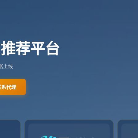
首页
关于