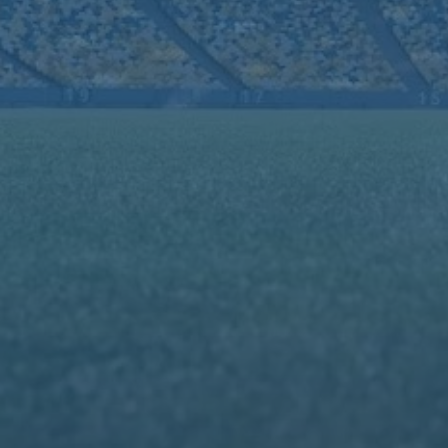
此外，亚洲、非洲和北美洲的俱乐部也
队如埃及的阿尔阿赫利，凭借其在本土赛事
球迷期待：文化与足球的交融
世俱杯不仅是一场比赛，更是一场跨越国界的
球，这项赛事都将为你带来无与伦比的体验
此外，赛事期间，主办城市还将举办一
融
，正是世俱杯区别于其他赛事的独特之处
上一篇：2025世界俱乐部杯在线观看-202
下一篇：国际足联宣布世俱杯从2025年起扩