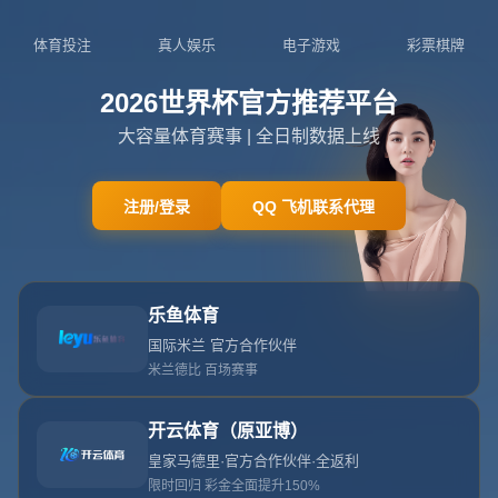
新闻中心
NEWS