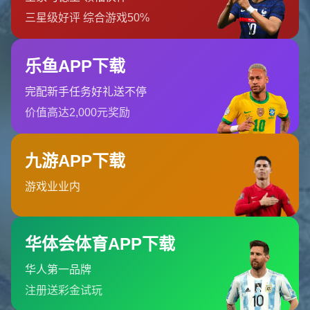
使他做出如此选择？让我们一探究竟。
德布劳内缺席世俱杯的背后原因
德布劳内作为曼城的中场核心，近年来一直是球队不可或缺的一
员。然而，频繁的比赛日程和高强度的对抗让这位32岁的球员饱受伤
病困扰。据悉，德布劳内对俱乐部高层在赛程安排上的决策感到不
满，尤其是世俱杯这样对体能要求极高的赛事。他担心，一旦在比赛
中受伤，将直接影响自己在转会市场上的价值。
此外，德布劳内的合同将在2025年到期，关于他未来去向的传闻
从未停止。无论是沙特联赛的高薪诱惑，还是其他欧洲豪门的橄榄
枝，他都需要以最佳状态迎接可能的转会谈判。因此，
避免伤病
成为
了他的首要目标，而缺席世俱杯无疑是这一策略的一部分。
球员与俱乐部利益的冲突
在现代足球中，球员与俱乐部之间的利益冲突并不少见。俱乐部
往往希望球员全力以赴，甚至不惜牺牲个人健康来争取荣誉；而球员