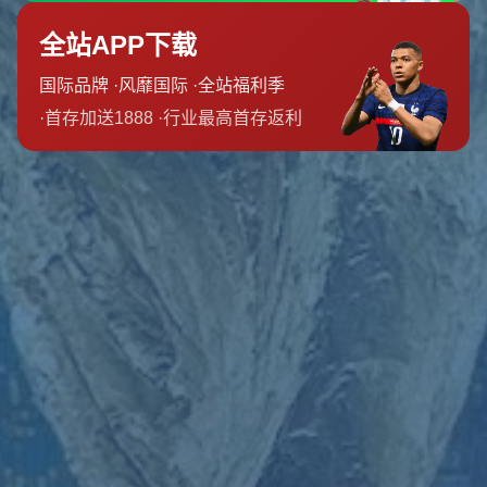
征意义不容忽视，尤其对于南美和欧洲的传统豪门而言，世俱杯冠军
是至高无上的荣耀。
例如，2019年利物浦在卡塔尔举行的世俱杯决赛中击败弗拉门戈，结
束了俱乐部历史上对这一冠军的漫长等待。这一经典案例充分说明，
旧版本世俱杯
在球迷心中有着不可替代的情感价值。那么，面对新版
赛制的冲击，旧版是否还有存在的必要？
新旧版本世俱杯能否并存
关于
新版世俱杯
与
旧版本世俱杯
是否会并存，国际足联目前尚未给出
明确答复。但从逻辑上分析，两者并存的可能性并不低。首先，新版
世俱杯每四年举办一次，而旧版则是年度赛事，两者在时间安排上并
不冲突。其次，旧版世俱杯的赛制更为紧凑，通常仅持续一周左右，
对俱乐部赛程的干扰较小，而新版世俱杯的赛程较长，可能会让部分
俱乐部望而却步。
此外，保留
旧版本世俱杯
还能满足部分传统球迷的情感需求，同时为
中小型联赛的冠军俱乐部提供一个展示自我的平台。可以说，旧版赛
事的存在是对新版的一种补充，而非竞争。