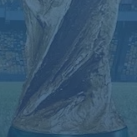
新版世俱杯带来的挑战与机遇
不可否认，
新版世俱杯
的推出将对全球足球生态产生深远影响。一方
面，32支球队的规模将显著提升赛事的商业价值，吸引更多赞助商和
转播机构的关注；另一方面，这也意味着赛程安排将更加紧张，顶级
俱乐部可能面临更大的体能和人员调配压力。
以皇家马德里为例，作为欧冠常客，他们在未来可能需要在密集赛程
中平衡国内联赛、欧冠以及新版世俱杯的参赛需求。如果旧版赛事继
续举办，是否会进一步加剧这种压力？或许国际足联需要在赛程设计
上做出更多优化，以确保球员的身心健康。
结语前的思考：传承与创新如何平衡
在足球世界中，传承与创新始终是一对矛盾体。
新版世俱杯
代表了国
际足联对未来的雄心，而
旧版本世俱杯
则承载着历史的厚重感。无论
最终结果如何，球迷们都希望看到一个既能保持传统魅力，又能拥抱
现代化的世俱杯。未来的路还很长，新旧版本的命运，或许将在2025
年揭晓。