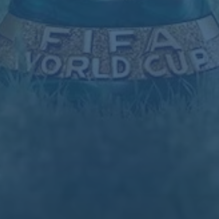
上一篇：2025世俱杯下月抽签首次由32队参赛
下一篇：容声世俱杯定制款冰箱销量跻身行业前十 - 南方+
世俱杯2025
地址：
安徽省淮南市潘集区架河镇
邮箱：admin@tvsjb.com
友情链接
客服热线(服务时间：9:00-18:00)
0871-8143300