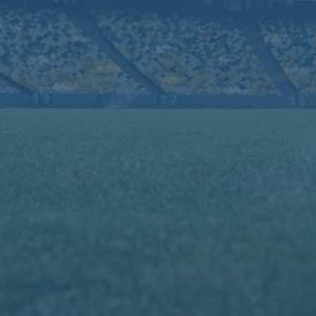
中国足球产业与国际接轨的新机遇
值得注意的是，此次合作不仅是企业层面的
系、技术支持等领域与国际先进水平深度交
例如，通过赛事合作，中国企业可以引入先
比单纯的品牌曝光更为重要。
结语前的思考：中国品牌的全球化之路
2025国际足联世俱杯首个全球官方合作伙
问题值得每一家有志于国际化的中国企业深
从更广阔的视角看，这不仅是一次商业合作，
放更多光芒。
上一篇：安帅反对新世俱杯总奖金25亿欧&每
下一篇：官宣！中国移动咪咕与国际足联世