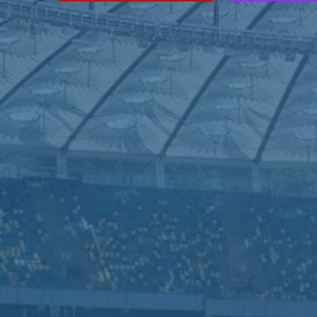
在国际体育赛事中的崛起，更彰显了中国企
中国企业登上国际足联世俱杯舞台的意
国际足联世俱杯作为全球顶级俱乐部赛事，汇
更需要品牌与赛事价值观的高度契合。此次
伙伴，
中国企业的国际化步伐
愈发稳健。
以某知名科技企业为例，假设其成为2025
品牌全球化的“加速器”。
合作背后的战略考量与双赢前景
为何国际足联会选择中国企业作为首个全球
新、全球化布局等方面表现突出，能够为赛
从赛事角度看，世俱杯需要借助中国企业的
进入国际市场的重要跳板。
这种双赢模式
正
以过往案例来看，类似合作并非首次。201
俱杯的合作提供了成功范本。