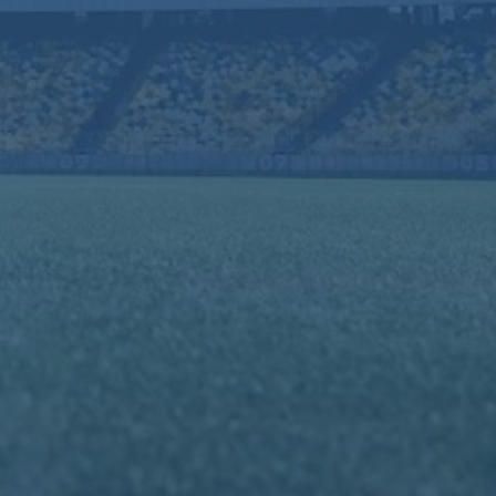
，中国足球相关企业有望在赛事运营、青训体
注入新动力。
这种长远的产业联动效应
，或许
特魅力？如何通过赛事合作推动产业升级？这些
有理由期待，中国元素将在国际体育舞台上绽