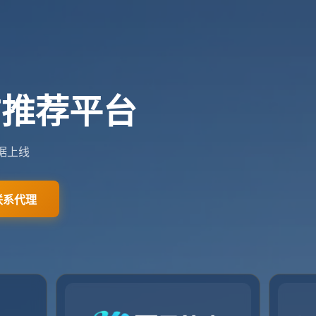
首页
关于