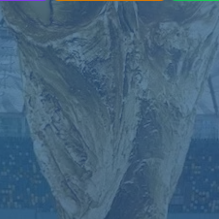
业全球化战略的雄心。究竟是哪家企业摘得这一桂冠？这一合作又将带来
义
聚了来自各大洲的足球豪门，是足球领域的“王者之战”。能够成为其全
中国企业成功签约，意味着中国品牌在国际体育营销领域的突破。从过去
世俱杯的合作伙伴，其品牌形象将通过赛事直播、场边广告等形式触达全
官方合作伙伴？一方面，中国市场拥有庞大的足球粉丝基础，赛事的关注
事提供强大的支持。
资源和影响力，进一步扩大在亚洲市场的话语权。而对中国企业而言，与
是双方合作的基础。
8年世界杯期间，某中国家电品牌通过赞助赛事，成功将产品推广至全球市场