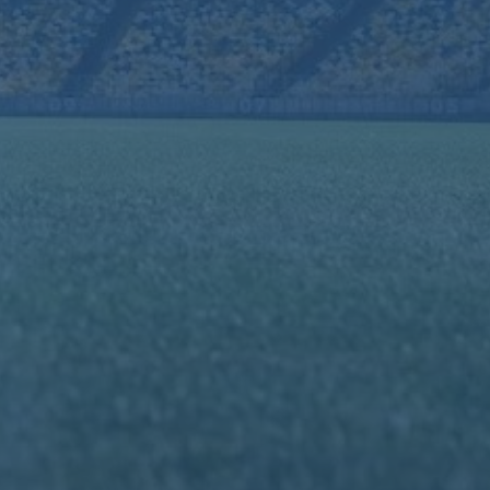
。
例如2016年的C罗
，他在世俱杯中大放异
一笔
。
重视程度不足等问题，都需要国际足联进一步
期待这项赛事能在未来带来更多惊喜和精彩瞬
6月15日激战至7月13日）
客服热线(服务时间：9:00-18:00)