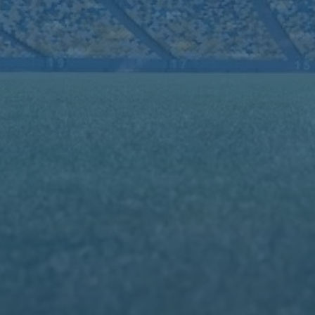
对于球员个人来说，世俱杯也是展现自
彩，不仅帮助皇马夺冠，还赢得了个人职业
未来的挑战与期待
尽管世俱杯的影响力逐年提升，但其发
优化。随着2025年扩军计划的实施，如何
不过，无论挑战如何，世俱杯作为连接
间。让我们共同关注
世俱杯-国际足联俱乐部
上一篇：足球世俱杯赛程_2025世俱杯对阵
下一篇：官方：2025世俱杯已确定19支参赛
世俱杯2025