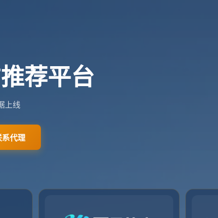
首页
关于